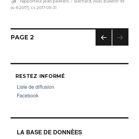
Auteur
rapporteur jean peeters
Catégories
Bernard, Axel
,
bulletin 119
(4-6 2017)
,
cc 2017-05-31
Navigation
PAGE
2
PAG
des
E
PRÉC
articles
ÉDE
NTE
RESTEZ INFORMÉ
Liste de diffusion
Facebook
LA BASE DE DONNÈES