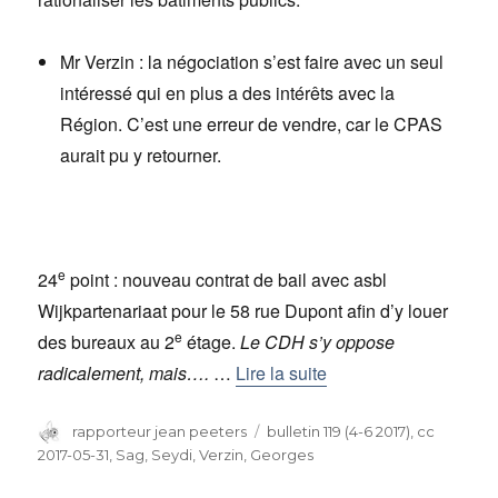
Mr Verzin : la négociation s’est faire avec un seul
intéressé qui en plus a des intérêts avec la
Région. C’est une erreur de vendre, car le CPAS
aurait pu y retourner.
e
24
point : nouveau contrat de bail avec asbl
Wijkpartenariaat pour le 58 rue Dupont afin d’y louer
e
des bureaux au 2
étage.
Le CDH s’y oppose
radicalement, mais….
…
Lire la suite
Auteur
rapporteur jean peeters
Catégories
bulletin 119 (4-6 2017)
,
cc
2017-05-31
,
Sag, Seydi
,
Verzin, Georges