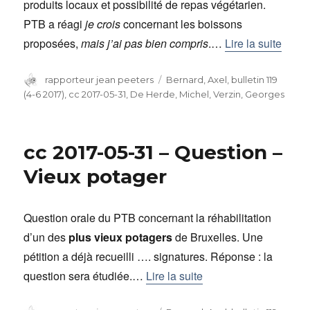
produits locaux et possibilité de repas végétarien.
PTB a réagi
je crois
concernant les boissons
proposées,
mais j’ai pas bien compris
.…
Lire la suite
Auteur
rapporteur jean peeters
Catégories
Bernard, Axel
,
bulletin 119
(4-6 2017)
,
cc 2017-05-31
,
De Herde, Michel
,
Verzin, Georges
cc 2017-05-31 – Question –
Vieux potager
Question orale du PTB concernant la réhabilitation
d’un des
plus vieux potagers
de Bruxelles. Une
pétition a déjà recueilli …. signatures. Réponse : la
question sera étudiée.…
Lire la suite