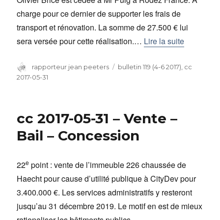
charge pour ce dernier de supporter les frais de
transport et rénovation. La somme de 27.500 € lui
sera versée pour cette réalisation.…
Lire la suite
Auteur
rapporteur jean peeters
Catégories
bulletin 119 (4-6 2017)
,
cc
2017-05-31
cc 2017-05-31 – Vente –
Bail – Concession
e
22
point : vente de l’immeuble 226 chaussée de
Haecht pour cause d’utilité publique à CityDev pour
3.400.000 €. Les services administratifs y resteront
jusqu’au 31 décembre 2019. Le motif en est de mieux
rationaliser les bâtiments publics.