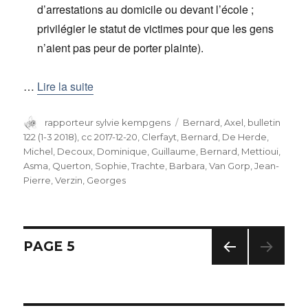
d’arrestations au domicile ou devant l’école ;
privilégier le statut de victimes pour que les gens
n’aient pas peur de porter plainte).
…
Lire la suite
Auteur
rapporteur sylvie kempgens
Catégories
Bernard, Axel
,
bulletin
122 (1-3 2018)
,
cc 2017-12-20
,
Clerfayt, Bernard
,
De Herde,
Michel
,
Decoux, Dominique
,
Guillaume, Bernard
,
Mettioui,
Asma
,
Querton, Sophie
,
Trachte, Barbara
,
Van Gorp, Jean-
Pierre
,
Verzin, Georges
Navigation
PAGE
5
PAG
des
E
PRÉC