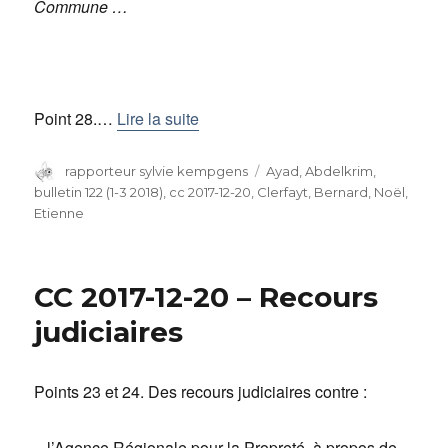
Commune …
Point 28.…
Lire la suite
Auteur
rapporteur sylvie kempgens
Catégories
Ayad, Abdelkrim
,
bulletin 122 (1-3 2018)
,
cc 2017-12-20
,
Clerfayt, Bernard
,
Noël,
Etienne
CC 2017-12-20 – Recours
judiciaires
Points 23 et 24. Des recours judiciaires contre :
– l’Agence Régionale pour la Propreté, à propos de