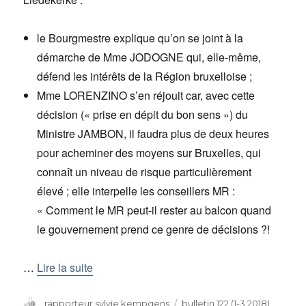
le Bourgmestre explique qu’on se joint à la
démarche de Mme JODOGNE qui, elle-même,
défend les intérêts de la Région bruxelloise ;
Mme LORENZINO s’en réjouit car, avec cette
décision (« prise en dépit du bon sens ») du
Ministre JAMBON, il faudra plus de deux heures
pour acheminer des moyens sur Bruxelles, qui
connaît un niveau de risque particulièrement
élevé ; elle interpelle les conseillers MR :
« Comment le MR peut-il rester au balcon quand
le gouvernement prend ce genre de décisions ?!
…
Lire la suite
Auteur
rapporteur sylvie kempgens
Catégories
bulletin 122 (1-3 2018)
,