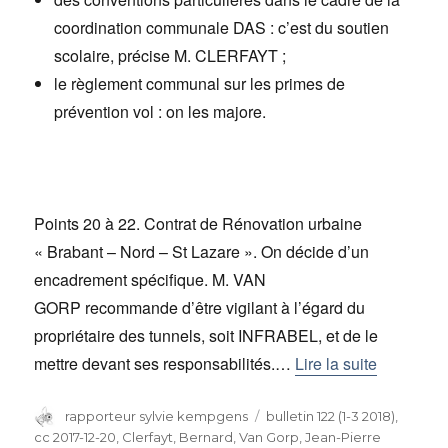
coordination communale DAS : c’est du soutien
scolaire, précise M. CLERFAYT ;
le règlement communal sur les primes de
prévention vol : on les majore.
Points 20 à 22. Contrat de Rénovation urbaine
« Brabant – Nord – St Lazare ». On décide d’un
encadrement spécifique. M. VAN
GORP recommande d’être vigilant à l’égard du
propriétaire des tunnels, soit INFRABEL, et de le
mettre devant ses responsabilités.…
Lire la suite
Auteur
rapporteur sylvie kempgens
Catégories
bulletin 122 (1-3 2018)
,
cc 2017-12-20
,
Clerfayt, Bernard
,
Van Gorp, Jean-Pierre