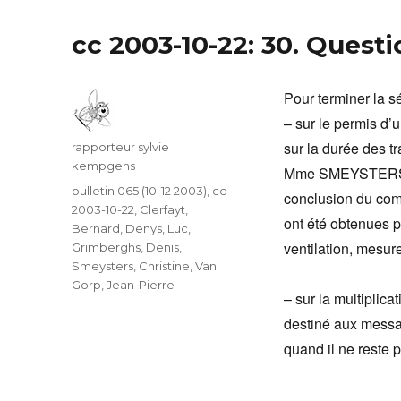
cc 2003-10-22: 30. Questi
Pour terminer la 
– sur le permis d
sur la durée des tr
Auteur
rapporteur sylvie
kempgens
Mme SMEYSTERS ad
Catégories
bulletin 065 (10-12 2003)
,
cc
conclusion du comp
2003-10-22
,
Clerfayt,
ont été obtenues 
Bernard
,
Denys, Luc
,
ventilation, mesure
Grimberghs, Denis
,
Smeysters, Christine
,
Van
Gorp, Jean-Pierre
– sur la multiplica
destiné aux messag
quand il ne reste 