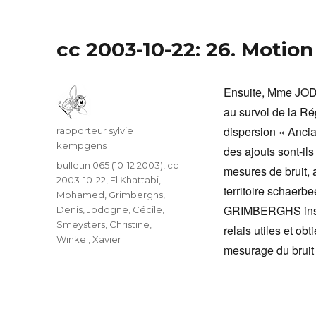
cc 2003-10-22: 26. Motion
Ensuite, Mme JOD
au survol de la Ré
dispersion « Ancia
Auteur
rapporteur sylvie
kempgens
des ajouts sont-il
Catégories
bulletin 065 (10-12 2003)
,
cc
mesures de bruit, 
2003-10-22
,
El Khattabi,
territoire schaerbe
Mohamed
,
Grimberghs,
GRIMBERGHS insist
Denis
,
Jodogne, Cécile
,
Smeysters, Christine
,
relais utiles et o
Winkel, Xavier
mesurage du bruit 