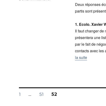
Deux réponses écri
partis sont présent
1. Ecolo. Xavier
Il faut changer de 
présentera une li
par le fait de négo
contacts avec les 
la suite
Navigation
PAGE
1
…
PAGE
51
PAGE
52
des