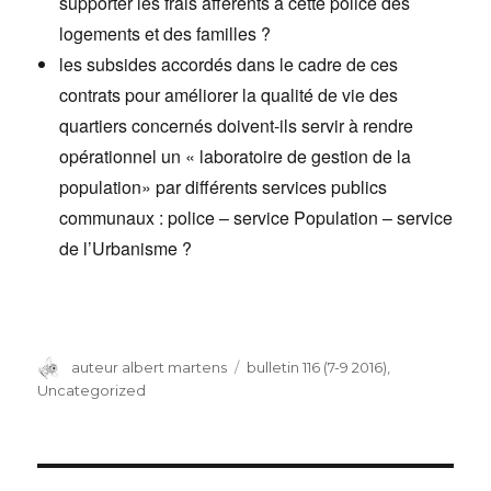
supporter les frais afférents à cette police des
logements et des familles ?
les subsides accordés dans le cadre de ces
contrats pour améliorer la qualité de vie des
quartiers concernés doivent-ils servir à rendre
opérationnel un « laboratoire de gestion de la
population» par différents services publics
communaux : police – service Population – service
de l’Urbanisme ?
Auteur
auteur albert martens
Catégories
bulletin 116 (7-9 2016)
,
Uncategorized
Navigation