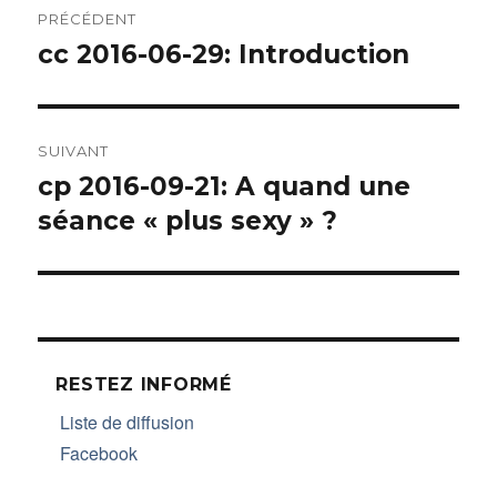
PRÉCÉDENT
de
cc 2016-06-29: Introduction
Article
précédent :
l’article
SUIVANT
cp 2016-09-21: A quand une
Article
séance « plus sexy » ?
suivant :
RESTEZ INFORMÉ
Liste de diffusion
Facebook