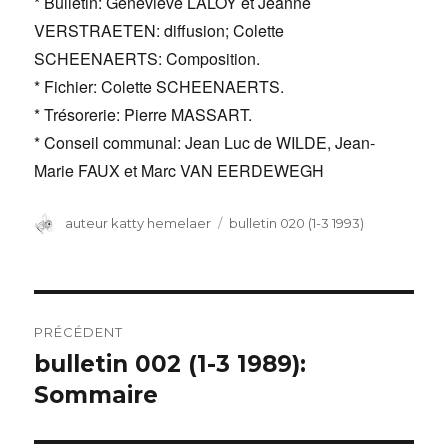
* Bulletin: Geneviève LALOY et Jeanne
VERSTRAETEN: diffusion; Colette
SCHEENAERTS: Composition.
* Fichier: Colette SCHEENAERTS.
* Trésorerie: Pierre MASSART.
* Conseil communal: Jean Luc de WILDE, Jean-
Marie FAUX et Marc VAN EERDEWEGH
Auteur
auteur katty hemelaer
Catégories
bulletin 020 (1-3 1993)
Navigation
PRÉCÉDENT
de
bulletin 002 (1-3 1989):
Article
Sommaire
précédent :
l’article