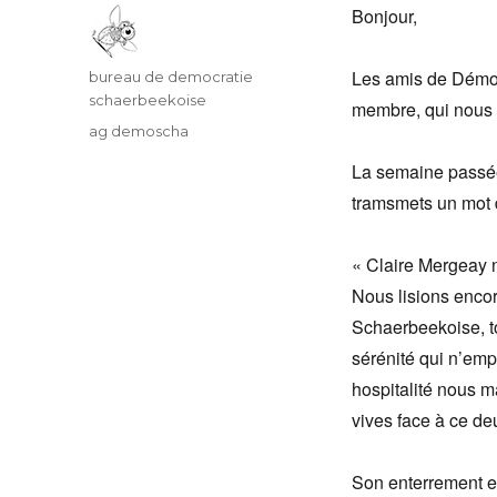
Bonjour,
Les amis de Démoc
Auteur
bureau de democratie
schaerbeekoise
membre, qui nous 
Catégories
ag demoscha
La semaine passée 
tramsmets un mot
« Claire Mergeay no
Nous lisions encor
Schaerbeekoise, t
sérénité qui n’emp
hospitalité nous m
vives face à ce deu
Son enterrement e