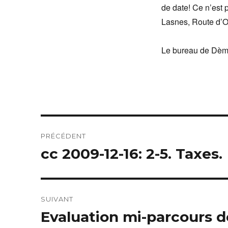
de date! Ce n’est 
Lasnes, Route d’O
Le bureau de Dèm
Navigation
PRÉCÉDENT
de
cc 2009-12-16: 2-5. Taxes.
Article
précédent :
l’article
SUIVANT
Evaluation mi-parcours 
Article