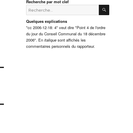
Recherche par mot clef
RECHERCH
Recherche
pour
:
Quelques explications
"cc 2006-12-18: 4" veut dire "Point 4 de l'ordre
du jour du Conseil Communal du 18 décembre
2006". En
italique
sont affichés les
commentaires personnels du rapporteur.