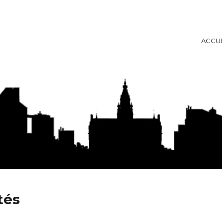
ACCUE
ise
tés