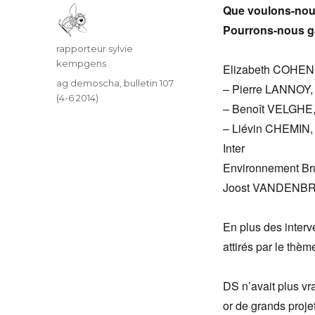
Que voulons-nou
Pourrons-nous gar
Auteur
rapporteur sylvie
kempgens
Elizabeth COHEN ac
Catégories
ag demoscha
,
bulletin 107
– Pierre LANNOY, s
(4-6 2014)
– Benoît VELGHE, 
– Liévin CHEMIN, m
Inter
Environnement Bru
Joost VANDENBROE
En plus des inter
attirés par le thèm
DS n’avait plus vr
or de grands projet