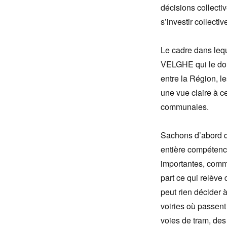
décisions collecti
s’investir collecti
Le cadre dans lequ
VELGHE qui le donn
entre la Région, l
une vue claire à 
communales.
Sachons d’abord q
entière compétence)
importantes, com
part ce qui relèv
peut rien décider 
voiries où passent
voies de tram, de