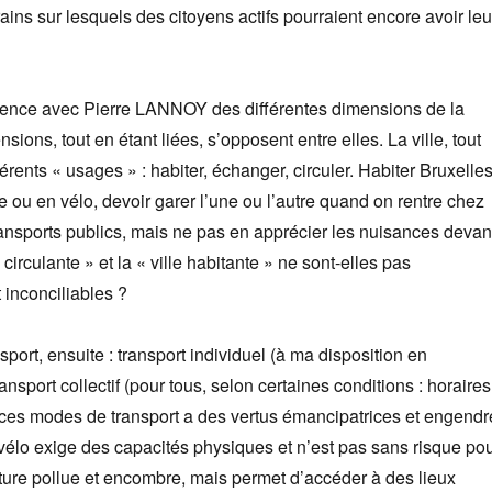
rains sur lesquels des citoyens actifs pourraient encore avoir leu
ence avec Pierre LANNOY des différentes dimensions de la
sions, tout en étant liées, s’opposent entre elles. La ville, tout
férents « usages » : habiter, échanger, circuler. Habiter Bruxelles
re ou en vélo, devoir garer l’une ou l’autre quand on rentre chez
transports publics, mais ne pas en apprécier les nuisances devan
e circulante » et la « ville habitante » ne sont-elles pas
inconciliables ?
port, ensuite : transport individuel (à ma disposition en
sport collectif (pour tous, selon certaines conditions : horaires
 ces modes de transport a des vertus émancipatrices et engendr
e vélo exige des capacités physiques et n’est pas sans risque po
iture pollue et encombre, mais permet d’accéder à des lieux