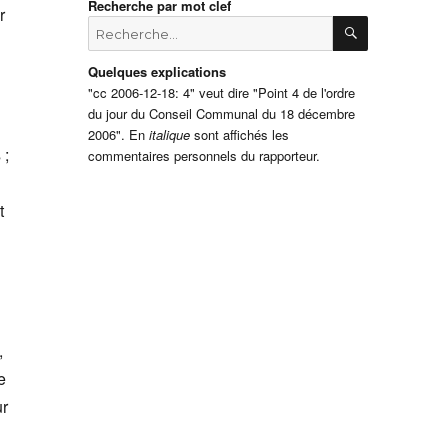
Recherche par mot clef
r
RECHERCH
Recherche
pour
:
Quelques explications
"cc 2006-12-18: 4" veut dire "Point 4 de l'ordre
du jour du Conseil Communal du 18 décembre
2006". En
italique
sont affichés les
 ;
commentaires personnels du rapporteur.
t
,
e
ur