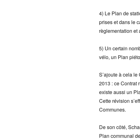
4) Le Plan de stat
prises et dans le 
règlementation et a
5) Un certain nomb
vélo, un Plan piéto
S’ajoute à cela le
2013 : ce Contrat 
existe aussi un Pl
Cette révision s’e
Communes.
De son côté, Schae
Plan communal de s