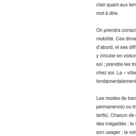
clair quant aux ter
mot à dire.
On prendra consci
mobilité. Ces dimen
d’abord, et ses dif
y circuler en voitu
soi ; prendre les 
chez soi. La « vill
fondamentalement 
Les modes de trans
permanence) ou tran
tarifs). Chacun de
des inégalités : l
son usager ; la vo