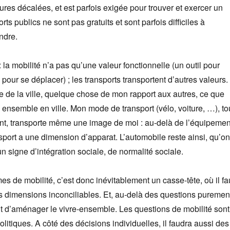
ures décalées, et est parfois exigée pour trouver et exercer un
rts publics ne sont pas gratuits et sont parfois difficiles à
ndre.
: la mobilité n’a pas qu’une valeur fonctionnelle (un outil pour
, pour se déplacer) ; les transports transportent d’autres valeurs.
e de la ville, quelque chose de mon rapport aux autres, ce que
ensemble en ville. Mon mode de transport (vélo, voiture, …), to
, transporte même une image de moi : au-delà de l’équipemen
ort a une dimension d’apparat. L’automobile reste ainsi, qu’on
un signe d’intégration sociale, de normalité sociale.
es de mobilité, c’est donc inévitablement un casse-tête, où il fa
es dimensions inconciliables. Et, au-delà des questions puremen
git d’aménager le vivre-ensemble. Les questions de mobilité sont
litiques. A côté des décisions individuelles, il faudra aussi des