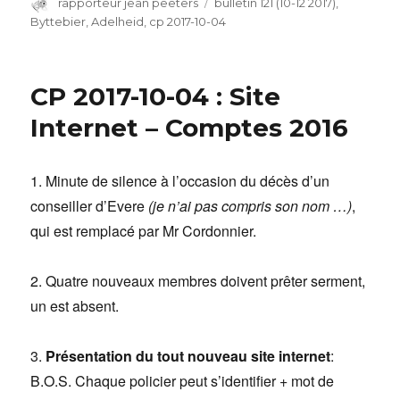
Auteur
rapporteur jean peeters
Catégories
bulletin 121 (10-12 2017)
,
Byttebier, Adelheid
,
cp 2017-10-04
CP 2017-10-04 : Site
Internet – Comptes 2016
1. Minute de silence à l’occasion du décès d’un
conseiller d’Evere
(je n’ai pas compris son nom …)
,
qui est remplacé par Mr Cordonnier.
2. Quatre nouveaux membres doivent prêter serment,
un est absent.
3.
Présentation du tout nouveau site internet
:
B.O.S. Chaque policier peut s’identifier + mot de