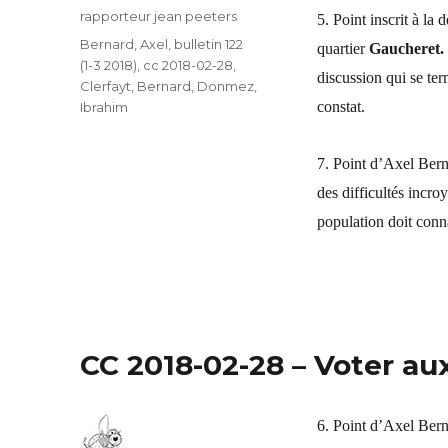
Auteur
rapporteur jean peeters
5. Point inscrit à l
Catégories
Bernard, Axel
,
bulletin 122
quartier
Gaucheret.
(1-3 2018)
,
cc 2018-02-28
,
discussion qui se ter
Clerfayt, Bernard
,
Donmez,
constat.
Ibrahim
7. Point d’Axel Bern
des difficultés incro
population doit conna
CC 2018-02-28 – Voter a
6. Point d’Axel Bern