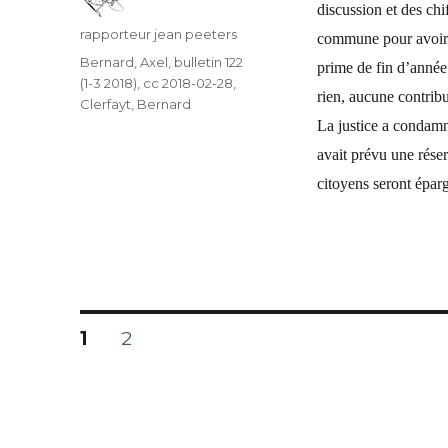
discussion et des chi
Auteur
rapporteur jean peeters
commune pour avoir 
Catégories
Bernard, Axel
,
bulletin 122
prime de fin d’année
(1-3 2018)
,
cc 2018-02-28
,
rien, aucune contrib
Clerfayt, Bernard
La justice a condam
avait prévu une réser
citoyens seront épar
Navigation
PAGE
1
PAGE
2
des
articles