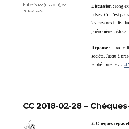
Catégories
bulletin 122 (1-3 2018)
,
cc
Discussion
: long ex
2018-02-28
prises. Ce n’est pas s
les mesures individu
phénomène : éducati
Réponse
: la radical
société. Jusqu’à prés
…
Lir
le phénomène.
CC 2018-02-28 – Chèques
2. Chèques repas 