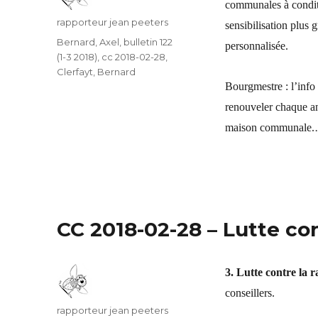
communales à conditio
Auteur
rapporteur jean peeters
sensibilisation plus 
Catégories
Bernard, Axel
,
bulletin 122
personnalisée.
(1-3 2018)
,
cc 2018-02-28
,
Clerfayt, Bernard
Bourgmestre : l’info 
renouveler chaque an
maison communale.
CC 2018-02-28 – Lutte con
3. Lutte contre la r
conseillers.
Auteur
rapporteur jean peeters