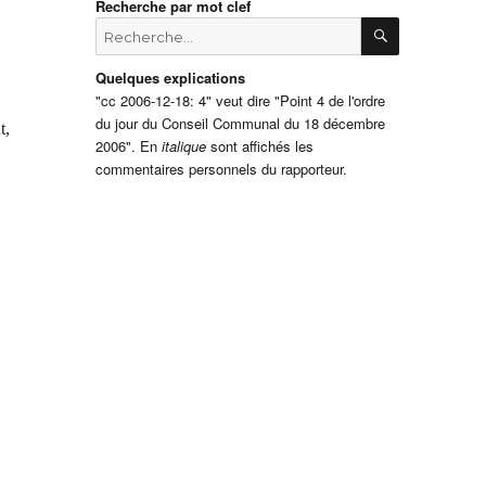
Recherche par mot clef
RECHERCH
Recherche
pour
:
Quelques explications
"cc 2006-12-18: 4" veut dire "Point 4 de l'ordre
du jour du Conseil Communal du 18 décembre
t,
2006". En
italique
sont affichés les
commentaires personnels du rapporteur.