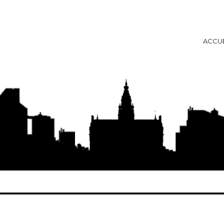
ACCUE
ise