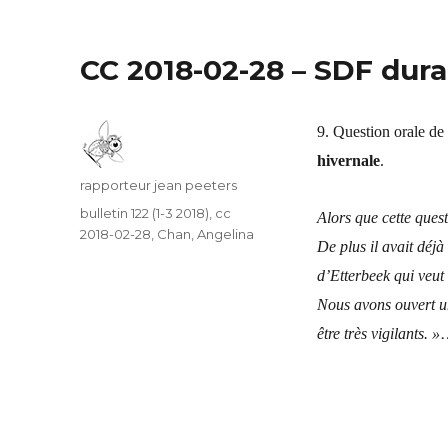
CC 2018-02-28 – SDF duran
9. Question orale d
hivernale
.
Auteur
rapporteur jean peeters
Catégories
bulletin 122 (1-3 2018)
,
cc
Alors que cette questi
2018-02-28
,
Chan, Angelina
De plus il avait déj
d’Etterbeek qui veut 
Nous avons ouvert un 
être très vigilants.
»