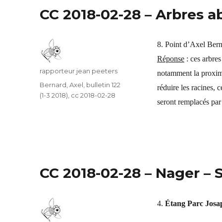
CC 2018-02-28 – Arbres a
8. Point d’Axel Bern
Réponse
: ces arbre
Auteur
rapporteur jean peeters
notamment la proximit
Catégories
Bernard, Axel
,
bulletin 122
réduire les racines, 
(1-3 2018)
,
cc 2018-02-28
seront remplacés par 
CC 2018-02-28 – Nager – 
4.
Étang Parc Josa