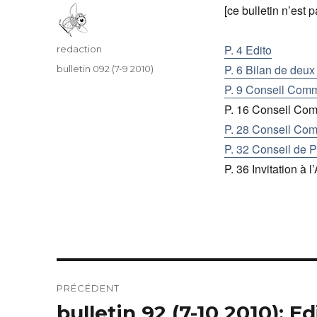
[ce bulletin n’est
P. 4 Edito
Auteur
redaction
P. 6 Bilan de de
Catégories
bulletin 092 (7-9 2010)
P. 9 Conseil Comm
P. 16 Conseil Co
P. 28 Conseil Co
P. 32 Conseil de P
P. 36 Invitation à
Navigation
PRÉCÉDENT
de
bulletin 92 (7-10 2010): Ed
Article