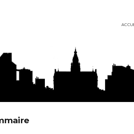
ACCUE
ise
ommaire