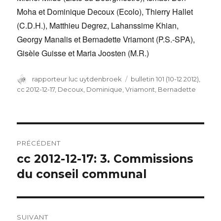
Moha et Dominique Decoux (Ecolo), Thierry Hallet
(C.D.H.), Matthieu Degrez, Lahanssime Khian,
Georgy Manalis et Bernadette Vriamont (P.S.-SPA),
Gisèle Guisse et Maria Joosten (M.R.)
Auteur
rapporteur luc uytdenbroek
Catégories
bulletin 101 (10-12 2012)
,
cc 2012-12-17
,
Decoux, Dominique
,
Vriamont, Bernadette
Navigation
PRÉCÉDENT
de
cc 2012-12-17: 3. Commissions
Article
du conseil communal
précédent :
l’article
SUIVANT