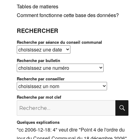
Tables de matieres
Comment fonctionne cette base des données?
RECHERCHER
Recherche par séance du conseil communal
Recherche par bulletin
Recherche par conseiller
Recherche par mot clef
Recherche
RE
pour
:
Quelques explications
"cc 2006-12-18: 4" veut dire "Point 4 de l'ordre du
jour du Conseil Communal du 18 décembre 2006".