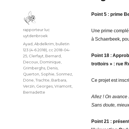
Point 5 : prime 
Auteur
rapporteur luc
Une prime compléme
uytdenbroek
à Schaerbeek, pou
Catégories
Ayad, Abdelkrim
,
bulletin
123 (4-6 2018)
,
cc 2018-04-
Point 18 : Appro
25
,
Clerfayt, Bernard
,
Decoux, Dominique
,
trottoirs » : rue 
Grimberghs, Denis
,
Querton, Sophie
,
Sonmez,
Döne
,
Trachte, Barbara
,
Ce projet est insc
Verzin, Georges
,
Vriamont,
Bernadette
Allez ! On avance 
Sans doute, mieux
Point 21 : présen