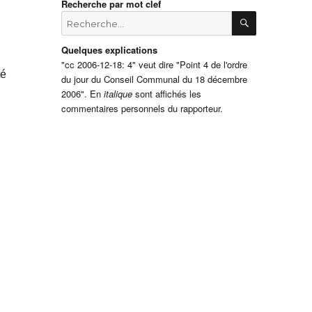
Recherche par mot clef
RECHERCH
Recherche
pour
:
Quelques explications
"cc 2006-12-18: 4" veut dire "Point 4 de l'ordre
té
du jour du Conseil Communal du 18 décembre
2006". En
italique
sont affichés les
commentaires personnels du rapporteur.