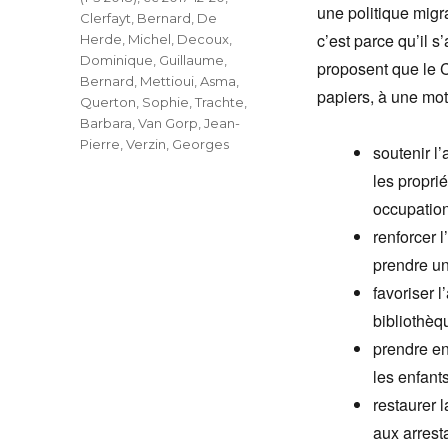
une politique migr
Clerfayt, Bernard
,
De
c’est parce qu’il s
Herde, Michel
,
Decoux,
Dominique
,
Guillaume,
proposent que le 
Bernard
,
Mettioui, Asma
,
papiers, à une mot
Querton, Sophie
,
Trachte,
Barbara
,
Van Gorp, Jean-
Pierre
,
Verzin, Georges
soutenir l
les propri
occupation
renforcer 
prendre un
favoriser l
bibliothèqu
prendre en
les enfants
restaurer 
aux arrest