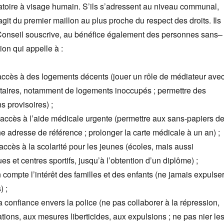
atoire à visage humain. S’ils s’adressent au niveau communal,
’agit du premier maillon au plus proche du respect des droits. Ils
Conseil souscrive, au bénéfice également des personnes sans–
ion qui appelle à :
’accès à des logements décents (jouer un rôle de médiateur ave
étaires, notamment de logements inoccupés ; permettre des
s provisoires) ;
l’accès à l’aide médicale urgente (permettre aux sans-papiers d
e adresse de référence ; prolonger la carte médicale à un an) ;
’accès à la scolarité pour les jeunes (écoles, mais aussi
es et centres sportifs, jusqu’à l’obtention d’un diplôme) ;
 compte l’intérêt des familles et des enfants (ne jamais expulse
) ;
la confiance envers la police (ne pas collaborer à la répression,
ations, aux mesures liberticides, aux expulsions ; ne pas nier le