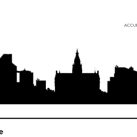
ACCUE
ise
e