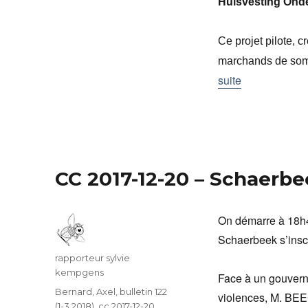
Huisvesting Onde
Ce projet pilote, 
marchands de somm
suite
CC 2017-12-20 – Schaerb
On démarre à 18h47
Schaerbeek s’insc
Auteur
rapporteur sylvie
kempgens
Face à un gouverne
Catégories
Bernard, Axel
,
bulletin 122
violences, M. BE
(1-3 2018)
,
cc 2017-12-20
,