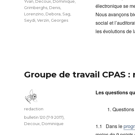
Yvan
,
Decoux, Dominique
,
électronique se me
Grimberghs, Denis
,
Nous avançons bien
Lorenzino, Debora
,
Sag,
Seydi
,
Verzin, Georges
social et l’auditor
les évolutions de 
Groupe de travail CPAS :
Les questions qu
Questions
Auteur
redaction
Catégories
bulletin 120 (7-9 2017)
,
Decoux, Dominique
1.1 Dans le
prog
moins de 9 points 