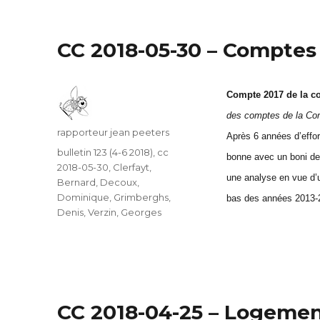
CC 2018-05-30 – Comptes
Compte 2017 de la 
des comptes de la C
Auteur
rapporteur jean peeters
Après 6 années d’effor
Catégories
bulletin 123 (4-6 2018)
,
cc
bonne avec un boni de 
2018-05-30
,
Clerfayt,
une analyse en vue d’u
Bernard
,
Decoux,
Dominique
,
Grimberghs,
bas des années 2013-2
Denis
,
Verzin, Georges
CC 2018-04-25 – Logement