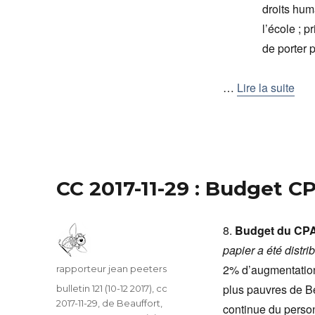
droits hum
l’école ; p
de porter p
…
Lire la suite
CC 2017-11-29 : Budget C
8.
Budget du CPA
papier a été distri
2% d’augmentatio
Auteur
rapporteur jean peeters
plus pauvres de B
Catégories
bulletin 121 (10-12 2017)
,
cc
2017-11-29
,
de Beauffort,
continue du person