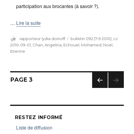
participation aux brocantes (à savoir ?).
…
Lire la suite
Auteur
rapporteur lydia doinoff
Catégories
bulletin 092 (7-9 2010)
,
cc
2010-09-01
,
Chan, Angelina
,
Echouel, Mohamed
,
Noël,
Etienne
Navigation
PAGE
3
PAG
des
E
PRÉC
articles
ÉDE
NTE
RESTEZ INFORMÉ
Liste de diffusion