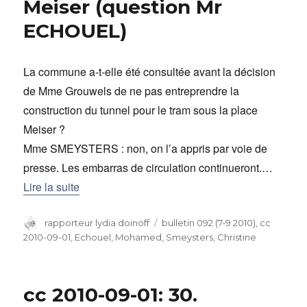
Meiser (question Mr
ECHOUEL)
La commune a-t-elle été consultée avant la décision
de Mme Grouwels de ne pas entreprendre la
construction du tunnel pour le tram sous la place
Meiser ?
Mme SMEYSTERS : non, on l’a appris par voie de
presse. Les embarras de circulation continueront.…
Lire la suite
Auteur
rapporteur lydia doinoff
Catégories
bulletin 092 (7-9 2010)
,
cc
2010-09-01
,
Echouel, Mohamed
,
Smeysters, Christine
cc 2010-09-01: 30.