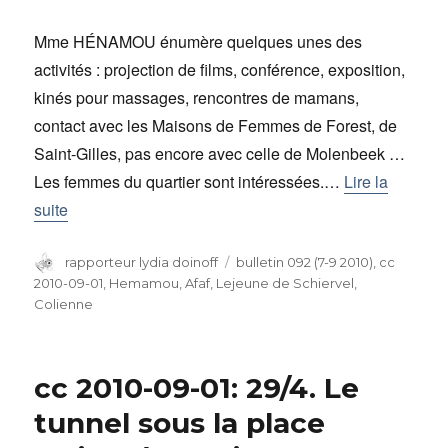
Mme HÉNAMOU énumère quelques unes des
activités : projection de films, conférence, exposition,
kinés pour massages, rencontres de mamans,
contact avec les Maisons de Femmes de Forest, de
Saint-Gilles, pas encore avec celle de Molenbeek …
Les femmes du quartier sont intéressées.…
Lire la
suite
Auteur
rapporteur lydia doinoff
Catégories
bulletin 092 (7-9 2010)
,
cc
2010-09-01
,
Hemamou, Afaf
,
Lejeune de Schiervel,
Colienne
cc 2010-09-01: 29/4. Le
tunnel sous la place