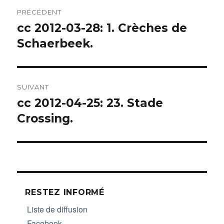
Navigation
PRÉCÉDENT
de
cc 2012-03-28: 1. Crèches de
Article
Schaerbeek.
précédent :
l’article
SUIVANT
cc 2012-04-25: 23. Stade
Article
Crossing.
suivant :
RESTEZ INFORMÉ
Liste de diffusion
Facebook