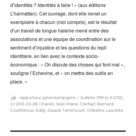
d’identités ? Identités à faire ! » (aux éditions
L’harmattan). Cet ouvrage, dont elle remet un
exemplaire à chacun (moi compris), est le résultat
d’un travail de longue haleine mené entre des
associations et une équipe de coordination sur le
sentiment d’injustice et les questions du repli
identitaire, en lien avec le contexte socio-
économique : « On discute des choses qui font mal »,
souligne l’Echevine, et « on mettra des outils en
place. »
Auteur
rapporteur sylvie kempgens
Catégories
bulletin 099 (4-6 2012)
,
cc 2012-03-28
,
Charels, Jean-Marie
,
Clerfayt, Bernard
,
Courthéoux, Eddy
,
Essaidi, Tamimount
,
Onkelinx, Laurette