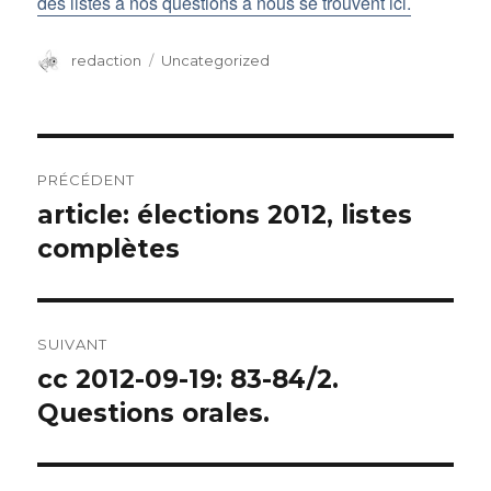
des listes à nos questions à nous se trouvent ici.
Auteur
redaction
Catégories
Uncategorized
Navigation
PRÉCÉDENT
de
article: élections 2012, listes
Article
complètes
précédent :
l’article
SUIVANT
cc 2012-09-19: 83-84/2.
Article
Questions orales.
suivant :