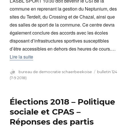
L’ASBL SPORT 10/30 doit devenir le CSI de la
commune en reprenant la gestion du Neptunium, des
sites du Terdelt, du Crossing et de Chazal, ainsi que
des salles de sport de la commune. Ce centre devra
également conclure des accords avec les écoles
disposant d’infrastructures sportives susceptibles
d’être accessibles en dehors des heures de cours.…
Lire la suite
Auteur
bureau de democratie schaerbeekoise
Catégories
bulletin 124
(7-9 2018)
Élections 2018 – Politique
sociale et CPAS –
Réponses des partis