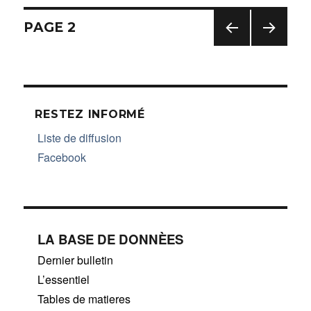
Navigation
PAGE
2
PAG
PAG
des
E
E
PRÉC
SUIV
articles
ÉDE
ANT
NTE
E
RESTEZ INFORMÉ
Liste de diffusion
Facebook
LA BASE DE DONNÈES
Dernier bulletin
L’essentiel
Tables de matieres