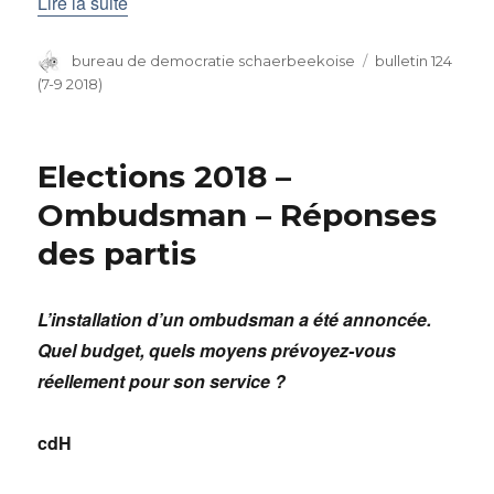
Lire la suite
Auteur
bureau de democratie schaerbeekoise
Catégories
bulletin 124
(7-9 2018)
Elections 2018 –
Ombudsman – Réponses
des partis
L’installation d’un ombudsman a été annoncée.
Quel budget, quels moyens prévoyez-vous
réellement pour son service ?
cdH