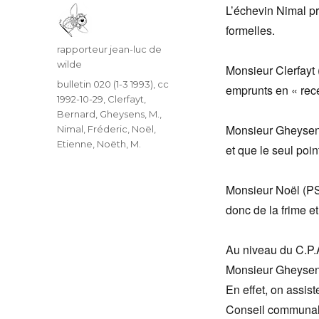
L’échevin Nimal pr
formelles.
Auteur
rapporteur jean-luc de
wilde
Monsieur Clerfayt (
Catégories
bulletin 020 (1-3 1993)
,
cc
emprunts en « rece
1992-10-29
,
Clerfayt,
Bernard
,
Gheysens, M.
,
Monsieur Gheysens 
Nimal, Fréderic
,
Noël,
Etienne
,
Noëth, M.
et que le seul poin
Monsieur Noël (PSC
donc de la frime et
Au niveau du C.P.A
Monsieur Gheysens 
En effet, on assiste
Conseil communal p