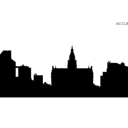
ACCUE
ise