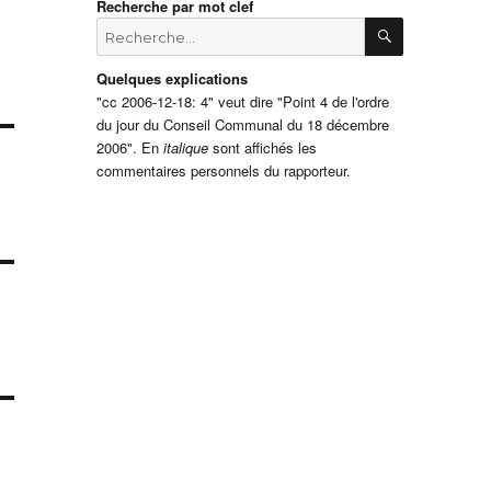
Recherche par mot clef
RECHERCH
Recherche
pour
:
Quelques explications
"cc 2006-12-18: 4" veut dire "Point 4 de l'ordre
du jour du Conseil Communal du 18 décembre
2006". En
italique
sont affichés les
commentaires personnels du rapporteur.