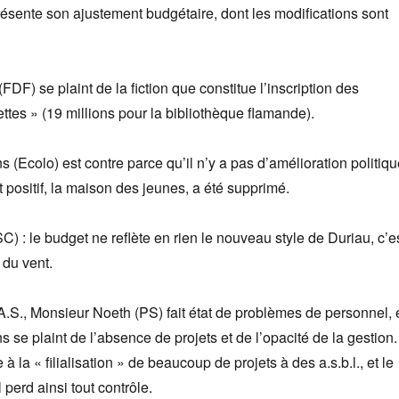
ésente son ajustement budgétaire, dont les modifications sont
FDF) se plaint de la fiction que consti­tue l’inscription des
ttes » (19 millions pour la bibliothèque flamande).
(Ecolo) est contre parce qu’il n’y a pas d’amé­lioration politiqu
t positif, la maison des jeunes, a été supprimé.
) : le budget ne reflète en rien le nouveau style de Duriau, c’e
 du vent.
.S., Monsieur Noeth (PS) fait état de problè­mes de personnel, 
se plaint de l’ab­sence de projets et de l’opacité de la gestion.
 à la « filialisation » de beaucoup de projets à des a.s.b.l., et le
erd ainsi tout contrôle.