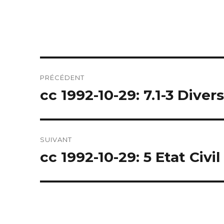
Navigation
PRÉCÉDENT
de
cc 1992-10-29: 7.1-3 Diver
Article
précédent :
l’article
SUIVANT
cc 1992-10-29: 5 Etat Civil
Article
suivant :