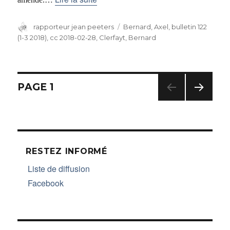
Auteur
rapporteur jean peeters
Catégories
Bernard, Axel
,
bulletin 122
(1-3 2018)
,
cc 2018-02-28
,
Clerfayt, Bernard
Navigation
PAGE
1
PAG
des
E
SUIV
articles
ANT
E
RESTEZ INFORMÉ
Liste de diffusion
Facebook