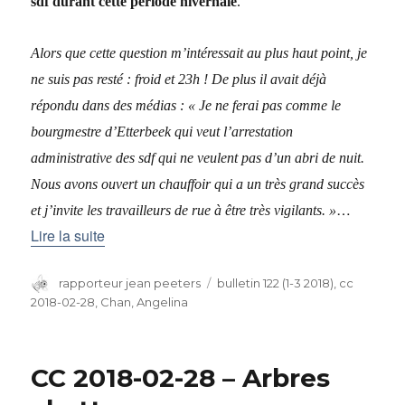
sdf durant cette période hivernale
.
Alors que cette question m’intéressait au plus haut point, je
ne suis pas resté : froid et 23h ! De plus il avait déjà
répondu dans des médias : « Je ne ferai pas comme le
bourgmestre d’Etterbeek qui veut l’arrestation
administrative des sdf qui ne veulent pas d’un abri de nuit.
Nous avons ouvert un chauffoir qui a un très grand succès
…
et j’invite les travailleurs de rue à être très vigilants.
»
Lire la suite
Auteur
rapporteur jean peeters
Catégories
bulletin 122 (1-3 2018)
,
cc
2018-02-28
,
Chan, Angelina
CC 2018-02-28 – Arbres