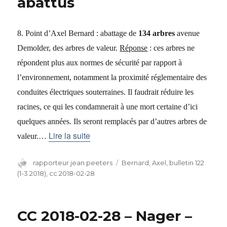
abattus
8. Point d’Axel Bernard : abattage de
134 arbres
avenue
Demolder, des arbres de valeur.
Réponse
: ces arbres ne
répondent plus aux normes de sécurité par rapport à
l’environnement, notamment la proximité réglementaire des
conduites électriques souterraines. Il faudrait réduire les
racines, ce qui les condamnerait à une mort certaine d’ici
quelques années. Ils seront remplacés par d’autres arbres de
…
Lire la suite
valeur.
Auteur
rapporteur jean peeters
Catégories
Bernard, Axel
,
bulletin 122
(1-3 2018)
,
cc 2018-02-28
CC 2018-02-28 – Nager –