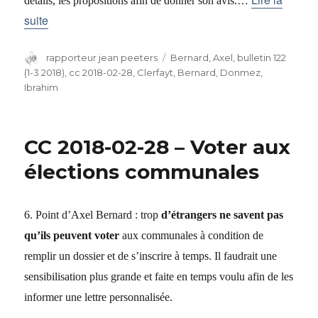
détails, les propositions afin de donner son avis.
suite
Auteur
rapporteur jean peeters
Catégories
Bernard, Axel
,
bulletin 122
(1-3 2018)
,
cc 2018-02-28
,
Clerfayt, Bernard
,
Donmez,
Ibrahim
CC 2018-02-28 – Voter aux
élections communales
6. Point d’Axel Bernard : trop
d’étrangers ne savent pas
qu’ils peuvent voter
aux communales à condition de
remplir un dossier et de s’inscrire à temps. Il faudrait une
sensibilisation plus grande et faite en temps voulu afin de les
informer une lettre personnalisée.