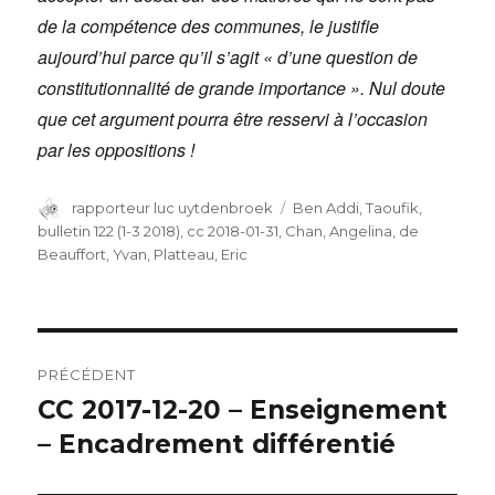
de la compétence des communes, le justifie
aujourd’hui parce qu’il s’agit « d’une question de
constitutionnalité de grande importance ». Nul doute
que cet argument pourra être resservi à l’occasion
par les oppositions !
Auteur
rapporteur luc uytdenbroek
Catégories
Ben Addi, Taoufik
,
bulletin 122 (1-3 2018)
,
cc 2018-01-31
,
Chan, Angelina
,
de
Beauffort, Yvan
,
Platteau, Eric
Navigation
PRÉCÉDENT
de
CC 2017-12-20 – Enseignement
Article
– Encadrement différentié
précédent :
l’article