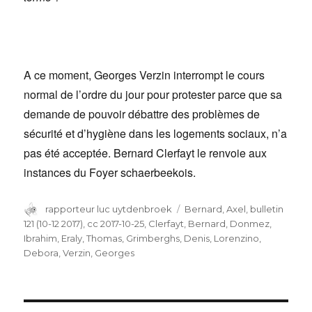
A ce moment, Georges Verzin interrompt le cours
normal de l’ordre du jour pour protester parce que sa
demande de pouvoir débattre des problèmes de
sécurité et d’hygiène dans les logements sociaux, n’a
pas été acceptée. Bernard Clerfayt le renvoie aux
instances du Foyer schaerbeekois.
Auteur
rapporteur luc uytdenbroek
Catégories
Bernard, Axel
,
bulletin
121 (10-12 2017)
,
cc 2017-10-25
,
Clerfayt, Bernard
,
Donmez,
Ibrahim
,
Eraly, Thomas
,
Grimberghs, Denis
,
Lorenzino,
Debora
,
Verzin, Georges