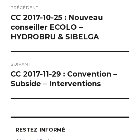
Navigation
PRÉCÉDENT
de
CC 2017-10-25 : Nouveau
Article
conseiller ECOLO –
précédent :
l’article
HYDROBRU & SIBELGA
SUIVANT
CC 2017-11-29 : Convention –
Article
Subside – Interventions
suivant :
RESTEZ INFORMÉ