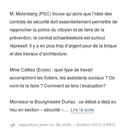
M. Molenberg (PSC) trouve qu’alors que l’idée des
contrats de sécurité doit essentiellement permettre de
rapprocher la police du citoyen et de faire de la
prévention, le contrat schaerbeekois est surtout
répressif. Il y a en plus trop d’argent pour de la brique
et des travaux d’architecture.
Mme Cattiez (Ecolo) : quel type de travail
accompliront les îlotiers, les assistants sociaux ? Où
vont-ils le faire ? Comment se fera l’évaluation?
Monsieur le Bourgmestre Duriau : ce débat a déjà eu
lieu en section « sécurité ».…
Lire la suite
Auteur
rapporteur jean-luc de wilde
Catégories
bulletin 020 (1-3 1993)
,