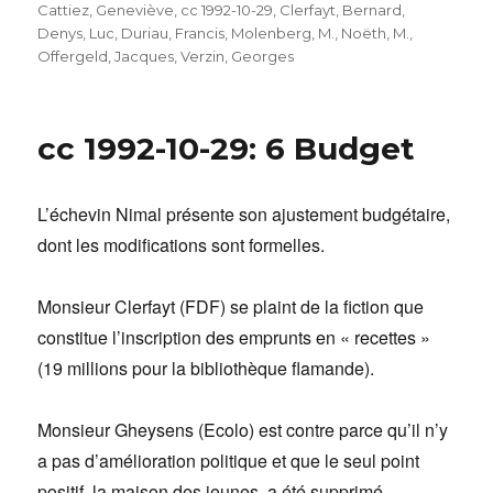
Cattiez, Geneviève
,
cc 1992-10-29
,
Clerfayt, Bernard
,
Denys, Luc
,
Duriau, Francis
,
Molenberg, M.
,
Noëth, M.
,
Offergeld, Jacques
,
Verzin, Georges
cc 1992-10-29: 6 Budget
L’échevin Nimal présente son ajustement budgétaire,
dont les modifications sont formelles.
Monsieur Clerfayt (FDF) se plaint de la fiction que
consti­tue l’inscription des emprunts en « recettes »
(19 millions pour la bibliothèque flamande).
Monsieur Gheysens (Ecolo) est contre parce qu’il n’y
a pas d’amé­lioration politique et que le seul point
positif, la maison des jeunes, a été supprimé.