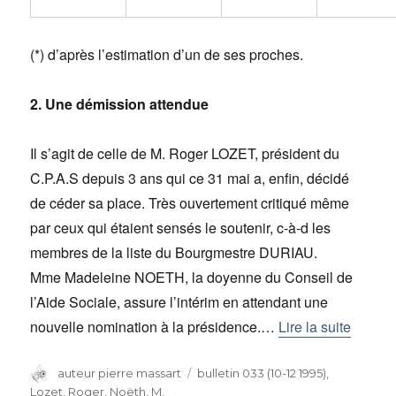
(*) d’après l’estimation d’un de ses proches.
2. Une démission attendue
Il s’agit de celle de M. Roger LOZET, président du
C.P.A.S depuis 3 ans qui ce 31 mai a, enfin, décidé
de céder sa place. Très ouvertement critiqué même
par ceux qui étaient sensés le soutenir, c-à-d les
membres de la liste du Bourgmestre DURIAU.
Mme Madeleine NOETH, la doyenne du Conseil de
l’Aide Sociale, assure l’intérim en attendant une
nouvelle nomination à la présidence.…
Lire la suite
Auteur
auteur pierre massart
Catégories
bulletin 033 (10-12 1995)
,
Lozet, Roger
,
Noëth, M.