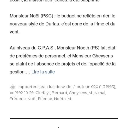
Monsieur Noël (PSC) : le budget ne reflète en rien le
nouveau style de Duriau, c’est donc de la frime et du
vent.
Au niveau du C.P.A.S., Monsieur Noeth (PS) fait état
de problè­mes de personnel, et Monsieur Gheysens
se plaint de l’ab­sence de projets et de l’opacité de la
gestion.…
Lire la suite
Auteur
rapporteur jean-luc de wilde
Catégories
bulletin 020 (1-3 1993)
,
cc 1992-10-29
,
Clerfayt, Bernard
,
Gheysens, M.
,
Nimal,
Fréderic
,
Noël, Etienne
,
Noëth, M.