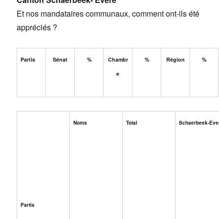
Et nos mandataires communaux, comment ont-ils été
appréciés ?
Partis
Sénat
%
Chambr
%
Région
%
e
Noms
Total
Schaerbeek-Eve
Partis