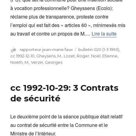
à vocation professionnelle? Gheyssens (Ecolo):
réclame plus de transparence, proteste contre
l’emploi qui est fait des « articles 60 », minimexés mis
au travail et contre un propos de M.…
Lire la suite
Auteur
rapporteur jean-marie faux
Catégories
bulletin 020 (1-3 1993)
,
cc 1992-12-10
,
Gheysens, M.
,
Lozet, Roger
,
Noël, Etienne
,
Noëth, M.
,
Verzin, Georges
cc 1992-10-29: 3 Contrats
de sécurité
Le deuxième point de la séance publique était relatif
au contrat de sécurité entre la Commune et le
Ministre de l’Intérieur.