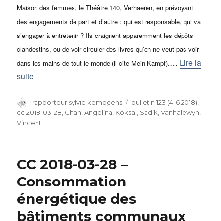
Maison des femmes, le Théâtre 140, Verhaeren, en prévoyant
des engagements de part et d’autre : qui est responsable, qui va
s’engager à entretenir ? Ils craignent apparemment les dépôts
clandestins, ou de voir circuler des livres qu’on ne veut pas voir
…
Lire la
dans les mains de tout le monde (il cite Mein Kampf).
suite
Auteur
rapporteur sylvie kempgens
Catégories
bulletin 123 (4-6 2018)
,
cc 2018-03-28
,
Chan, Angelina
,
Köksal, Sadik
,
Vanhalewyn,
Vincent
CC 2018-03-28 –
Consommation
énergétique des
bâtiments communaux