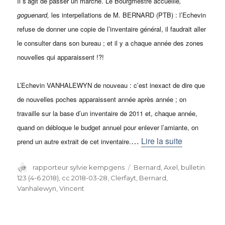
Il s’agit de passer un marché. Le Bourgmestre accueille
,
goguenard,
les interpellations de M. BERNARD (PTB) : l’Echevin
refuse de donner une copie de l’inventaire général, il faudrait aller
le consulter dans son bureau ; et il y a chaque année des zones
nouvelles qui apparaissent !?!
L’Echevin VANHALEWYN de nouveau : c’est inexact de dire que
de nouvelles poches apparaissent année après année ; on
travaille sur la base d’un inventaire de 2011 et, chaque année,
quand on débloque le budget annuel pour enlever l’amiante, on
…
Lire la suite
prend un autre extrait de cet inventaire.
Auteur
rapporteur sylvie kempgens
Catégories
Bernard, Axel
,
bulletin
123 (4-6 2018)
,
cc 2018-03-28
,
Clerfayt, Bernard
,
Vanhalewyn, Vincent