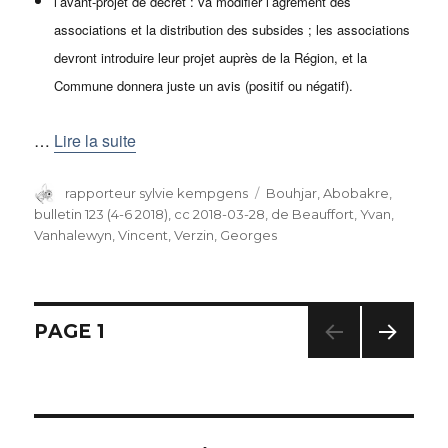
l’avant-projet de décret : va modifier l’agrément des
associations et la distribution des subsides ; les associations
devront introduire leur projet auprès de la Région, et la
Commune donnera juste un avis (positif ou négatif).
…
Lire la suite
Auteur
rapporteur sylvie kempgens
Catégories
Bouhjar, Abobakre
,
bulletin 123 (4-6 2018)
,
cc 2018-03-28
,
de Beauffort, Yvan
,
Vanhalewyn, Vincent
,
Verzin, Georges
Navigation
PAGE
1
PAG
des
E
SUIV
articles
ANT
E