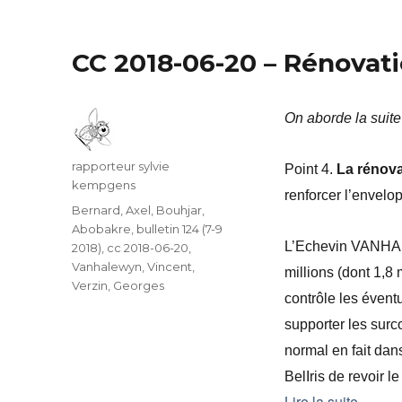
CC 2018-06-20 – Rénovat
On aborde la suite
Auteur
rapporteur sylvie
Point 4.
La rénov
kempgens
renforcer l’envelo
Catégories
Bernard, Axel
,
Bouhjar,
Abobakre
,
bulletin 124 (7-9
L’Echevin VANHALE
2018)
,
cc 2018-06-20
,
Vanhalewyn, Vincent
,
millions (dont
1,8 
Verzin, Georges
contrôle les éven
supporter les surco
normal en fait da
BelIris de revoir 
Lire la suite