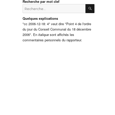
Recherche par mot clef
RECHERCH
Recherche
pour
:
Quelques explications
"cc 2006-12-18: 4" veut dire "Point 4 de l'ordre
du jour du Conseil Communal du 18 décembre
2006". En
italique
sont affichés les
commentaires personnels du rapporteur.