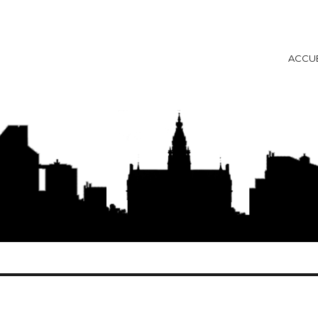
ACCUE
ise
e