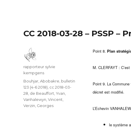
CC 2018-03-28 – PSSP – 
Point 8.
Plan stratégi
Auteur
rapporteur sylvie
M. CLERFAYT : C’est l
kempgens
Catégories
Bouhjar, Abobakre
,
bulletin
Point 9. La Commune ve
123 (4-6 2018)
,
cc 2018-03-
décret est modifié.
28
,
de Beauffort, Yvan
,
Vanhalewyn, Vincent
,
Verzin, Georges
L’Echevin VANHALEWY
le système a