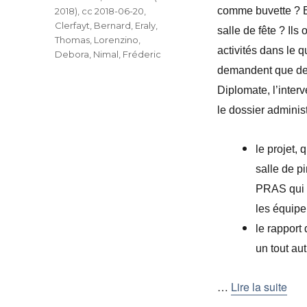
comme buvette ? Et
2018)
,
cc 2018-06-20
,
Clerfayt, Bernard
,
Eraly,
salle de fête ? Il
Thomas
,
Lorenzino,
activités dans le 
Debora
,
Nimal, Fréderic
demandent que des
Diplomate, l’inter
le dossier administr
le projet,
salle de p
PRAS qui 
les équipe
le rapport
un tout aut
…
Lire la suite