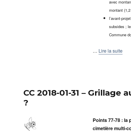
avec montant
montant (1,2 
l’avant-proje
subsides ; le
Commune donn
…
Lire la suite
CC 2018-01-31 – Grillage 
?
Points 77-78 : la
cimetière multi-c