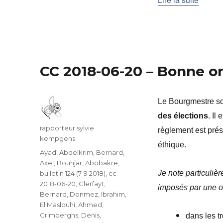
CC 2018-06-20 – Bonne or
Le Bourgmestre sou
des élections
. Il
Auteur
rapporteur sylvie
règlement est pré
kempgens
éthique.
Catégories
Ayad, Abdelkrim
,
Bernard,
Axel
,
Bouhjar, Abobakre
,
Je note particulièr
bulletin 124 (7-9 2018)
,
cc
2018-06-20
,
Clerfayt,
imposés par une o
Bernard
,
Donmez, Ibrahim
,
El Maslouhi, Ahmed
,
Grimberghs, Denis
,
dans les t