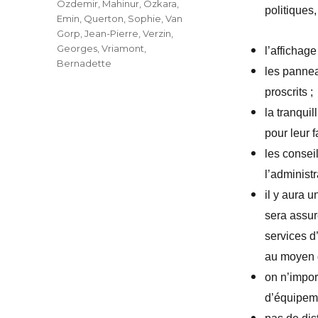
Özdemir, Mahinur
,
Özkara,
politiques
Emin
,
Querton, Sophie
,
Van
Gorp, Jean-Pierre
,
Verzin,
Georges
,
Vriamont,
l’affichage
Bernadette
les pannea
proscrits ;
la tranquil
pour leur f
les conseil
l’administr
il y aura 
sera assur
services d
au moyen d
on n’impor
d’équipeme