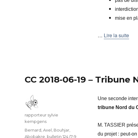
pas de dist
interdicti
mise en pl
…
Lire la suite
CC 2018-06-19 – Tribune 
Une seconde interp
tribune Nord du 
Auteur
rapporteur sylvie
kempgens
M. TASSIER présen
Catégories
Bernard, Axel
,
Bouhjar,
du projet : peut-on
Abobakre
,
bulletin 124 (7-9