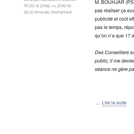
M. BOUHJAR (PS) s
117 (10-12 2016)
,
cc 2016-10-
pas réaliser ça eu
26
,
El Arnouki, Mohamed
publicité et coût e
pas le temps, répo
qu’on n’a que 17 a
Des Conseillers s
public, il me devie
séance ne gère p
…
Lire la suite