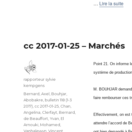
…
Lire la suite
cc 2017-01-25 – Marchés
Point 21. On informe le
système de production 
Auteur
rapporteur sylvie
kempgens
M. BOUHJAR demande si 
Catégories
Bernard, Axel
,
Bouhjar,
faire rembourser ces t
Abobakre
,
bulletin 118 (1-3
2017)
,
cc 2017-01-25
,
Chan,
Angelina
,
Clerfayt, Bernard
,
Effectivement, on est 
de Beauffort, Yvan
,
El
attendre l’accord de Be
Arnouki, Mohamed
,
Vanhalewyn, Vincent
ont bien demandé à Beli