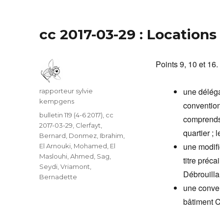
cc 2017-03-29 : Locations
Points 9, 10 et 16.
une déléga
Auteur
rapporteur sylvie
kempgens
convention
Catégories
bulletin 119 (4-6 2017)
,
cc
comprends 
2017-03-29
,
Clerfayt,
quartier ;
Bernard
,
Donmez, Ibrahim
,
une modifi
El Arnouki, Mohamed
,
El
Maslouhi, Ahmed
,
Sag,
titre préc
Seydi
,
Vriamont,
Débrouillar
Bernadette
une conven
bâtiment C