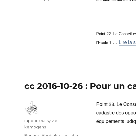
Point 22. Le Conseil 
…
Lire la s
l’Ecole 1.
cc 2016-10-26 : Pour un 
Point 28. Le Conse
cadastre des oppo
équipements ludiqu
Auteur
rapporteur sylvie
kempgens
Catégories
Bouhjar, Abobakre
,
bulletin