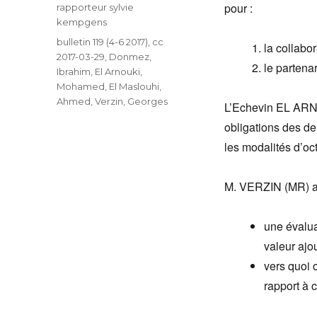
pour :
Auteur
rapporteur sylvie
kempgens
Catégories
bulletin 119 (4-6 2017)
,
cc
la collabo
2017-03-29
,
Donmez,
le partena
Ibrahim
,
El Arnouki,
Mohamed
,
El Maslouhi,
Ahmed
,
Verzin, Georges
L’Echevin EL ARNO
obligations des de
les modalités d’oc
M. VERZIN (MR) as
une évalua
valeur ajo
vers quoi o
rapport à 