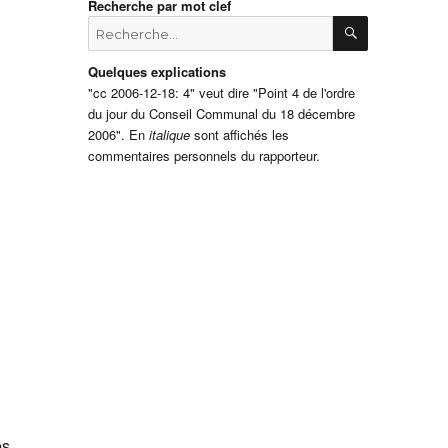
Recherche par mot clef
RECHERCH
Recherche
pour
:
Quelques explications
"cc 2006-12-18: 4" veut dire "Point 4 de l'ordre
du jour du Conseil Communal du 18 décembre
2006". En
italique
sont affichés les
commentaires personnels du rapporteur.
es