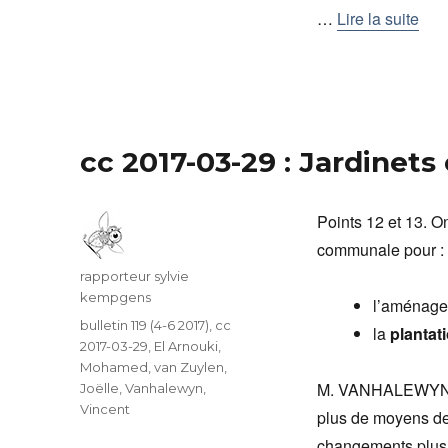
…
Lire la suite
cc 2017-03-29 : Jardinets
Points 12 et 13. O
communale pour :
Auteur
rapporteur sylvie
kempgens
l’aménagem
Catégories
bulletin 119 (4-6 2017)
,
cc
la
plantat
2017-03-29
,
El Arnouki,
Mohamed
,
van Zuylen,
M. VANHALEWYN exp
Joëlle
,
Vanhalewyn,
Vincent
plus de moyens de
changements plus v