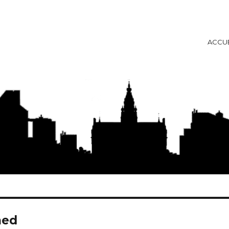
ACCUE
ise
med