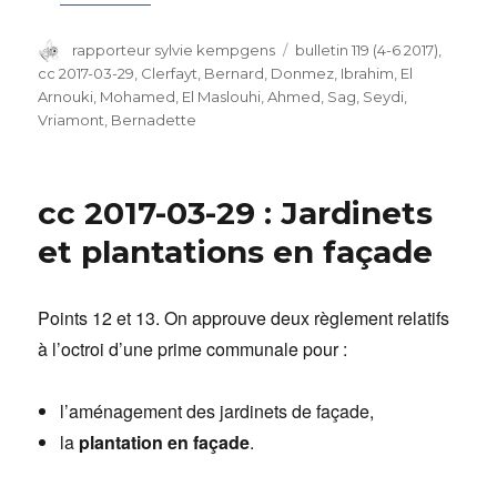
Auteur
rapporteur sylvie kempgens
Catégories
bulletin 119 (4-6 2017)
,
cc 2017-03-29
,
Clerfayt, Bernard
,
Donmez, Ibrahim
,
El
Arnouki, Mohamed
,
El Maslouhi, Ahmed
,
Sag, Seydi
,
Vriamont, Bernadette
cc 2017-03-29 : Jardinets
et plantations en façade
Points 12 et 13. On approuve deux règlement relatifs
à l’octroi d’une prime communale pour :
l’aménagement des jardinets de façade,
la
plantation en façade
.