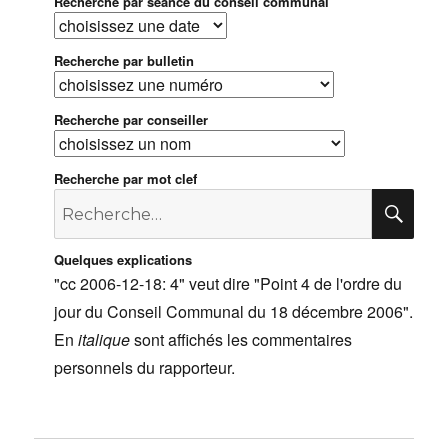
Recherche par séance du conseil communal
Recherche par bulletin
Recherche par conseiller
Recherche par mot clef
Recherche
RE
pour
:
Quelques explications
"cc 2006-12-18: 4" veut dire "Point 4 de l'ordre du
jour du Conseil Communal du 18 décembre 2006".
En
italique
sont affichés les commentaires
personnels du rapporteur.