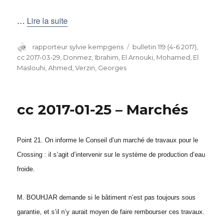
…
Lire la suite
Auteur
rapporteur sylvie kempgens
Catégories
bulletin 119 (4-6 2017)
,
cc 2017-03-29
,
Donmez, Ibrahim
,
El Arnouki, Mohamed
,
El
Maslouhi, Ahmed
,
Verzin, Georges
cc 2017-01-25 – Marchés
Point 21. On informe le Conseil d’un marché de travaux pour le
Crossing : il s’agit d’intervenir sur le système de production d’eau
froide.
M. BOUHJAR demande si le bâtiment n’est pas toujours sous
garantie, et s’il n’y aurait moyen de faire rembourser ces travaux.