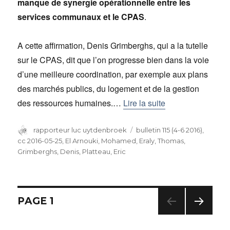
manque de synergie opérationnelle
entre les
services communaux et le CPAS
.
A cette affirmation, Denis Grimberghs, qui a la tutelle
sur le CPAS, dit que l’on progresse bien dans la voie
d’une meilleure coordination, par exemple aux plans
des marchés publics, du logement et de la gestion
des ressources humaines.…
Lire la suite
Auteur
rapporteur luc uytdenbroek
Catégories
bulletin 115 (4-6 2016)
,
cc 2016-05-25
,
El Arnouki, Mohamed
,
Eraly, Thomas
,
Grimberghs, Denis
,
Platteau, Eric
Navigation
PAGE
1
PAG
des
E