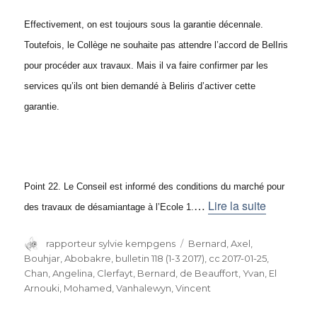
Effectivement, on est toujours sous la garantie décennale.
Toutefois, le Collège ne souhaite pas attendre l’accord de BelIris
pour procéder aux travaux. Mais il va faire confirmer par les
services qu’ils ont bien demandé à Beliris d’activer cette
garantie.
Point 22. Le Conseil est informé des conditions du marché pour
…
Lire la suite
des travaux de désamiantage à l’Ecole 1.
Auteur
rapporteur sylvie kempgens
Catégories
Bernard, Axel
,
Bouhjar, Abobakre
,
bulletin 118 (1-3 2017)
,
cc 2017-01-25
,
Chan, Angelina
,
Clerfayt, Bernard
,
de Beauffort, Yvan
,
El
Arnouki, Mohamed
,
Vanhalewyn, Vincent