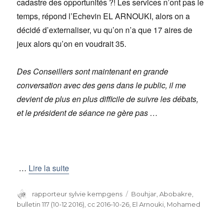
cadastre des opportunités ?! Les services n’ont pas le
temps, répond l’Echevin EL ARNOUKI, alors on a
décidé d’externaliser, vu qu’on n’a que 17 aires de
jeux alors qu’on en voudrait 35.
Des Conseillers sont maintenant en grande
conversation avec des gens dans le public, il me
devient de plus en plus difficile de suivre les débats,
et le président de séance ne gère pas …
…
Lire la suite
Auteur
rapporteur sylvie kempgens
Catégories
Bouhjar, Abobakre
,
bulletin 117 (10-12 2016)
,
cc 2016-10-26
,
El Arnouki, Mohamed