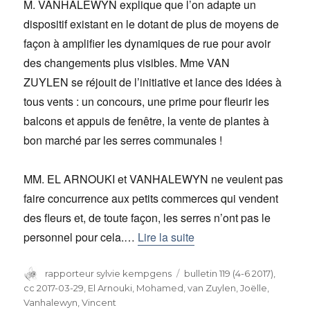
M. VANHALEWYN explique que l’on adapte un
dispositif existant en le dotant de plus de moyens de
façon à amplifier les dynamiques de rue pour avoir
des changements plus visibles. Mme VAN
ZUYLEN se réjouit de l’initiative et lance des idées à
tous vents : un concours, une prime pour fleurir les
balcons et appuis de fenêtre, la vente de plantes à
bon marché par les serres communales !
MM. EL ARNOUKI et VANHALEWYN ne veulent pas
faire concurrence aux petits commerces qui vendent
des fleurs et, de toute façon, les serres n’ont pas le
personnel pour cela.…
Lire la suite
Auteur
rapporteur sylvie kempgens
Catégories
bulletin 119 (4-6 2017)
,
cc 2017-03-29
,
El Arnouki, Mohamed
,
van Zuylen, Joëlle
,
Vanhalewyn, Vincent