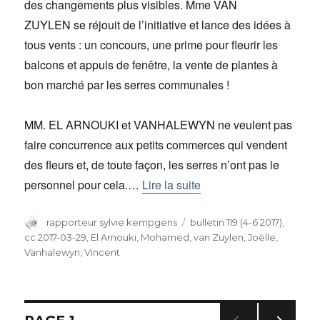
des changements plus visibles. Mme VAN
ZUYLEN se réjouit de l’initiative et lance des idées à
tous vents : un concours, une prime pour fleurir les
balcons et appuis de fenêtre, la vente de plantes à
bon marché par les serres communales !
MM. EL ARNOUKI et VANHALEWYN ne veulent pas
faire concurrence aux petits commerces qui vendent
des fleurs et, de toute façon, les serres n’ont pas le
personnel pour cela.…
Lire la suite
Auteur
rapporteur sylvie kempgens
Catégories
bulletin 119 (4-6 2017)
,
cc 2017-03-29
,
El Arnouki, Mohamed
,
van Zuylen, Joëlle
,
Vanhalewyn, Vincent