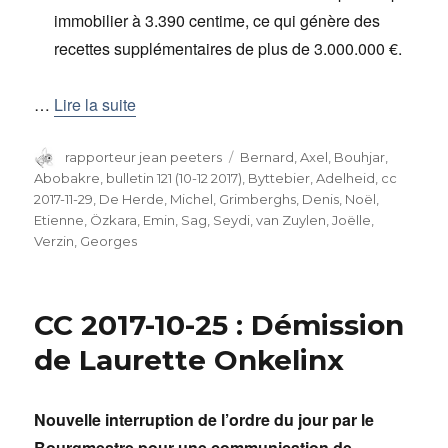
immobilier à 3.390 centime, ce qui génère des
recettes supplémentaires de plus de 3.000.000 €.
…
Lire la suite
Auteur
rapporteur jean peeters
Catégories
Bernard, Axel
,
Bouhjar,
Abobakre
,
bulletin 121 (10-12 2017)
,
Byttebier, Adelheid
,
cc
2017-11-29
,
De Herde, Michel
,
Grimberghs, Denis
,
Noël,
Etienne
,
Özkara, Emin
,
Sag, Seydi
,
van Zuylen, Joëlle
,
Verzin, Georges
CC 2017-10-25 : Démission
de Laurette Onkelinx
Nouvelle interruption de l’ordre du jour par le
Bourgmestre pour une communication de