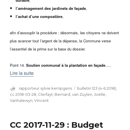
durable
,
l’aménagement des jardinets de façade
,
l’achat d’une compostière
,
afin d’assouplir la procédure : désormais, les citoyens ne doivent
plus avancer tout l’argent de la dépense, la Commune verse
l’essentiel de la prime sur la base du dossier.
…
Point 14.
Soutien communal à la plantation en façade
.
Lire la suite
Auteur
rapporteur sylvie kempgens
Catégories
bulletin 123 (4-6 2018)
,
cc 2018-03-28
,
Clerfayt, Bernard
,
van Zuylen, Joëlle
,
Vanhalewyn, Vincent
CC 2017-11-29 : Budget