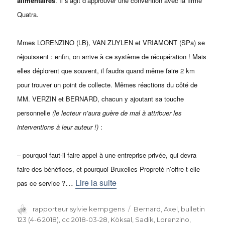
alimentaires
. Il s’agit d’approuver une convention avec la firme
Quatra.
Mmes LORENZINO (LB), VAN ZUYLEN et VRIAMONT (SPa) se
réjouissent : enfin, on arrive à ce système de récupération ! Mais
elles déplorent que souvent, il faudra quand même faire 2 km
pour trouver un point de collecte. Mêmes réactions du côté de
MM. VERZIN et BERNARD, chacun y ajoutant sa touche
personnelle
(le lecteur n’aura guère de mal à attribuer les
interventions à leur auteur !)
:
– pourquoi faut-il faire appel à une entreprise privée, qui devra
faire des bénéfices, et pourquoi Bruxelles Propreté n’offre-t-elle
…
Lire la suite
pas ce service ?
Auteur
rapporteur sylvie kempgens
Catégories
Bernard, Axel
,
bulletin
123 (4-6 2018)
,
cc 2018-03-28
,
Köksal, Sadik
,
Lorenzino,