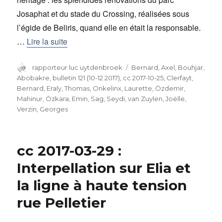
Josaphat et du stade du Crossing, réalisées sous
l’égide de Beliris, quand elle en était la responsable.
…
Lire la suite
Auteur
rapporteur luc uytdenbroek
Catégories
Bernard, Axel
,
Bouhjar,
Abobakre
,
bulletin 121 (10-12 2017)
,
cc 2017-10-25
,
Clerfayt,
Bernard
,
Eraly, Thomas
,
Onkelinx, Laurette
,
Özdemir,
Mahinur
,
Özkara, Emin
,
Sag, Seydi
,
van Zuylen, Joëlle
,
Verzin, Georges
cc 2017-03-29 :
Interpellation sur Elia et
la ligne à haute tension
rue Pelletier