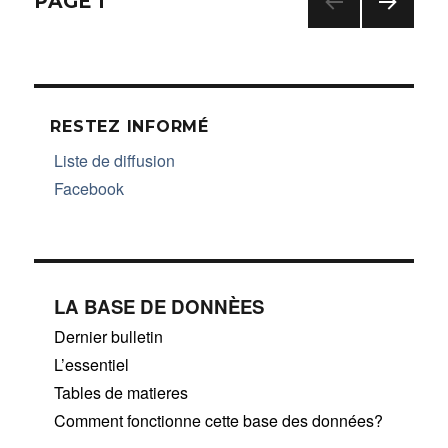
Navigation
PAGE
1
PAG
des
E
SUIV
articles
ANT
E
RESTEZ INFORMÉ
Liste de diffusion
Facebook
LA BASE DE DONNÈES
Dernier bulletin
L’essentiel
Tables de matieres
Comment fonctionne cette base des données?