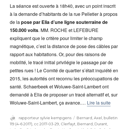
La séance est ouverte à 18h40, avec un point inscrit
à la demande d’habitants de la rue Pelletier à propos
de la
pose par Elia d’une ligne souterraine de
150.000 volts
. MM. ROCHE et LEFEBURE
expliquent que le critère pour limiter le champ
magnétique, c’est la distance de pose des câbles par
rapport aux habitations. Or, pour des raisons de
mobilité, le tracé initial privilégie le passage par de
petites rues ! Le Comité de quartier s’était inquiété en
2015, les autorités ont reconnu les préoccupations de
santé. Schaerbeek et Woluwe-Saint-Lambert ont
demandé à Elia de proposer un tracé alternatif et, sur
Woluwe-Saint-Lambert, ça avance.…
Lire la suite
Auteur
rapporteur sylvie kempgens
Catégories
Bernard, Axel
,
bulletin
119 (4-6 2017)
,
cc 2017-03-29
,
Clerfayt, Bernard
,
Durant,