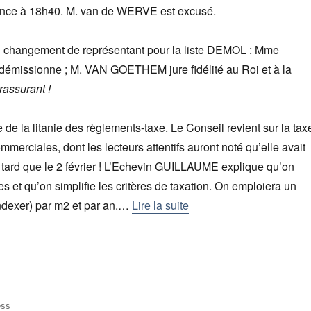
ce à 18h40. M. van de WERVE est excusé.
 changement de représentant pour la liste DEMOL : Mme
ssionne ; M. VAN GOETHEM jure fidélité au Roi et à la
 rassurant !
 de la litanie des règlements-taxe. Le Conseil revient sur la tax
mmerciales, dont les lecteurs attentifs auront noté qu’elle avait
 tard que le 2 février ! L’Echevin GUILLAUME explique qu’on
les et qu’on simplifie les critères de taxation. On emploiera un
 indexer) par m2 et par an.…
Lire la suite
ess