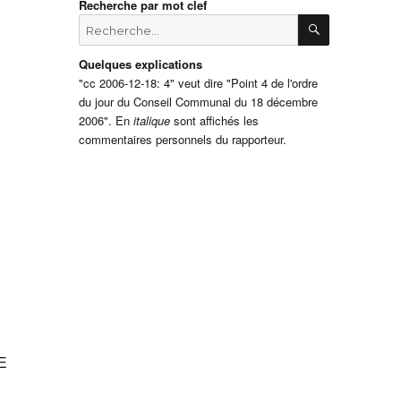
Recherche par mot clef
RECHERCH
Recherche
pour
:
Quelques explications
"cc 2006-12-18: 4" veut dire "Point 4 de l'ordre
du jour du Conseil Communal du 18 décembre
2006". En
italique
sont affichés les
commentaires personnels du rapporteur.
E