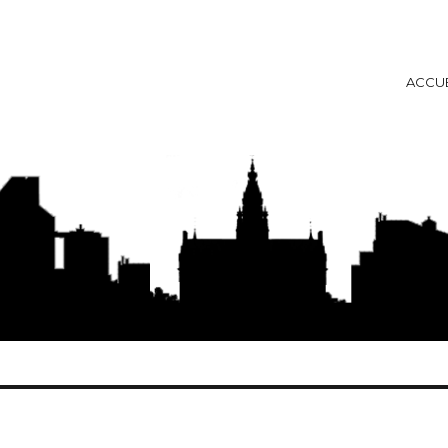
ACCUE
ise