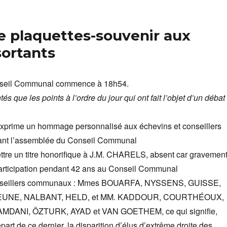
de plaquettes-souvenir aux
ortants
seil Communal commence à 18h54.
 que les points à l’ordre du jour qui ont fait l’objet d’un débat 
xprime un hommage personnalisé aux échevins et conseillers
ant l’assemblée du Conseil Communal
ttre un titre honorifique à J.M. CHARELS, absent car gravemen
articipation pendant 42 ans au Conseil Communal
conseillers communaux : Mmes BOUARFA, NYSSENS, GUISSE,
EUNE, NALBANT, HELD, et MM. KADDOUR, COURTHÉOUX,
AMDANI, ÖZTURK, AYAD et VAN GOETHEM, ce qui signifie,
épart de ce dernier, la disparition d’élus d’extrême droite des