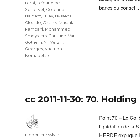
Larbi
,
Lejeune de
bancs du conseil
Schiervel, Colienne
,
Nalbant, Tülay
,
Nyssens,
Clotilde
,
Özturk, Mustafa
,
Ramdani, Mohammed
,
Smeysters, Christine
,
Van
Gothem, M.
,
Verzin,
Georges
,
Vriamont,
Bernadette
cc 2011-11-30: 70. Holdi
Point 70 – Le Coll
liquidation de 
HERDE explique la 
Auteur
rapporteur sylvie