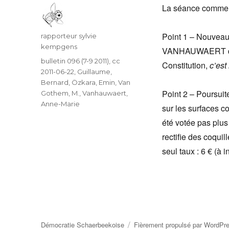
La séance commen
Point 1 – Nouveau
Auteur
rapporteur sylvie
kempgens
VANHAUWAERT démi
Catégories
bulletin 096 (7-9 2011)
,
cc
Constitution,
c’est
2011-06-22
,
Guillaume,
Bernard
,
Özkara, Emin
,
Van
Point 2 – Poursuite
Gothem, M.
,
Vanhauwaert,
Anne-Marie
sur les surfaces co
été votée pas plus
rectifie des coquil
seul taux : 6 € (à
Démocratie Schaerbeekoise
Fièrement propulsé par WordPr