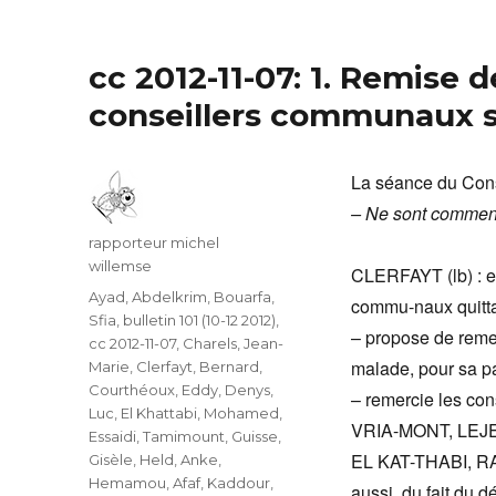
cc 2012-11-07: 1. Remise 
conseillers communaux s
La séance du Con
– Ne sont commentés
Auteur
rapporteur michel
willemse
CLERFAYT (lb) : e
Catégories
Ayad, Abdelkrim
,
Bouarfa,
commu-naux quitt
Sfia
,
bulletin 101 (10-12 2012)
,
– propose de reme
cc 2012-11-07
,
Charels, Jean-
malade, pour sa p
Marie
,
Clerfayt, Bernard
,
Courthéoux, Eddy
,
Denys,
– remercie les 
Luc
,
El Khattabi, Mohamed
,
VRIA-MONT, LEJ
Essaidi, Tamimount
,
Guisse,
EL KAT-THABI, R
Gisèle
,
Held, Anke
,
Hemamou, Afaf
,
Kaddour,
aussi, du fait du d