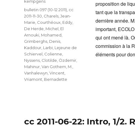
kempgens
proposition de liqu
Catégories
bulletin 097 (10-12 2011)
,
cc
tant que la transp
2011-11-30
,
Charels, Jean-
dernière année. M
Marie
,
Courthéoux, Eddy
,
important, ECOLO v
De Herde, Michel
,
El
Arnouki, Mohamed
,
qui ont mené là. On
Grimberghs, Denis
,
commission à la Ré
Kaddour, Larbi
,
Lejeune de
éléments pour do
Schiervel, Colienne
,
Nyssens, Clotilde
,
Özdemir,
Mahinur
,
Van Gothem, M.
,
Vanhalewyn, Vincent
,
Vriamont, Bernadette
cc 2011-06-22: Intro, 1/2.